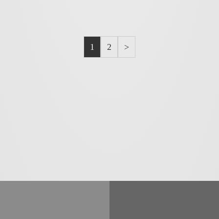
1
2
>