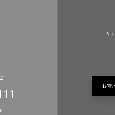
サ
せ
お問
111
0