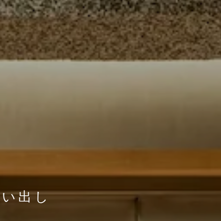
用
洗い出し
洗い出し