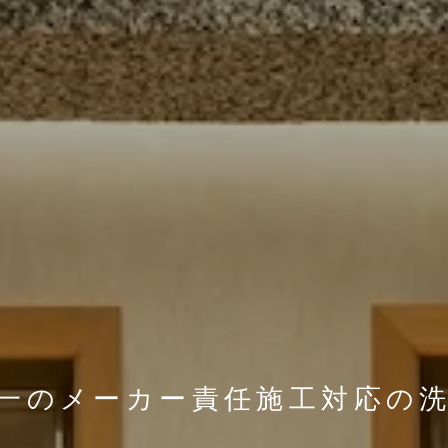
一の
一の
国立競技場
シリーズ累計
シリーズ累計
メーカー責任施工対応の
メーカー責任施工対応の
杜のスタジアム
100万㎡の実績
100万㎡の実績
に起